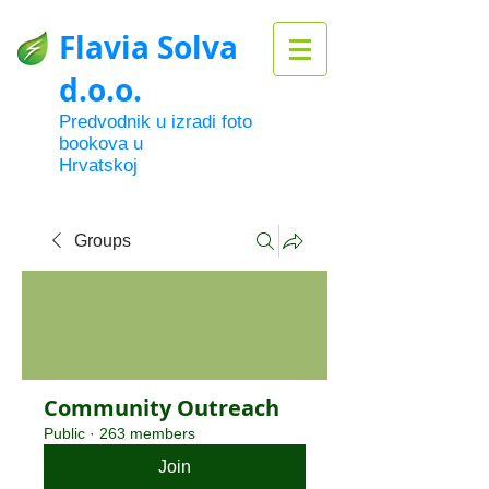
Flavia Solva
d.o.o.
Predvodnik u izradi foto
bookova u
Hrvatskoj
Groups
Community Outreach
Public
·
263 members
Join