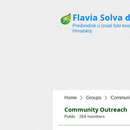
Flavia Solva d
Predvodnik u izradi foto bo
Hrvatskoj
Home
Groups
Communit
Community Outreach
Public
·
264 members