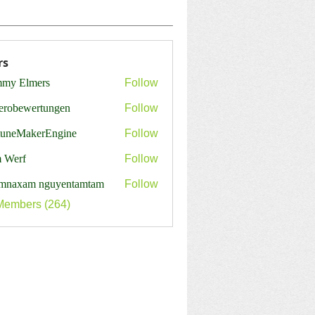
rs
my Elmers
Follow
erobewertungen
Follow
ewertungen
tuneMakerEngine
Follow
MakerEngine
 Werf
Follow
mnaxam nguyentamtam
Follow
Members (264)