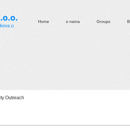
.o.o.
Home
o nama
Groups
B
okova u
y Outreach