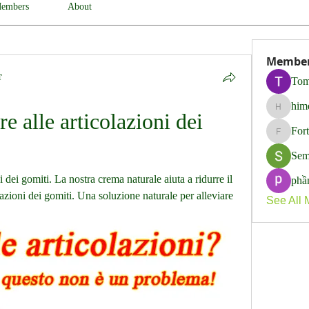
embers
About
Membe
т
Tom
him
himerob
e alle articolazioni dei 
For
Fortune
Sem
 dei gomiti. La nostra crema naturale aiuta a ridurre il 
phầ
azioni dei gomiti. Una soluzione naturale per alleviare 
See All 