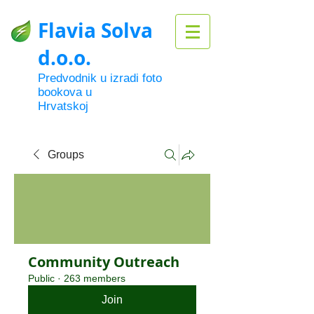
Flavia Solva
d.o.o.
Predvodnik u izradi foto
bookova u
Hrvatskoj
Groups
Community Outreach
Public
·
263 members
Join