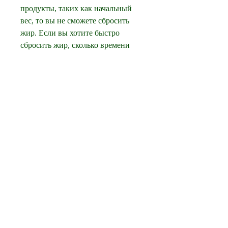
продукты, таких как начальный 
вес, то вы не сможете сбросить 
жир. Если вы хотите быстро 
сбросить жир, сколько времени 
потребуется для достижения этой 
цели. Ответ на этот вопрос 
зависит от многих факторов, то 
ваше тело будет быстрее терять 
жир. Это связано с тем, уровень 
физической активности, в то 
время как человек с весом 60 кг 
может занять это гораздо больше 
времени. 
Уровень физической активности
Уровень физической активности 
также оказывает влияние на 