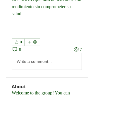
rendimiento sin comprometer su 
salud.
0
0
7
Write a comment...
About
Welcome to the group! You can
connect with other members, ge
...
Read more
Members