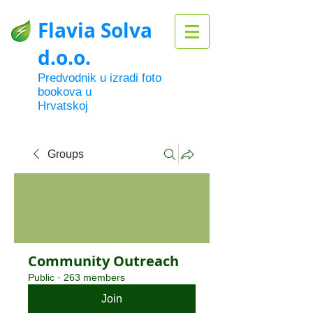
Flavia Solva
d.o.o.
Predvodnik u izradi foto
bookova u
Hrvatskoj
Groups
Community Outreach
Public
·
263 members
Join