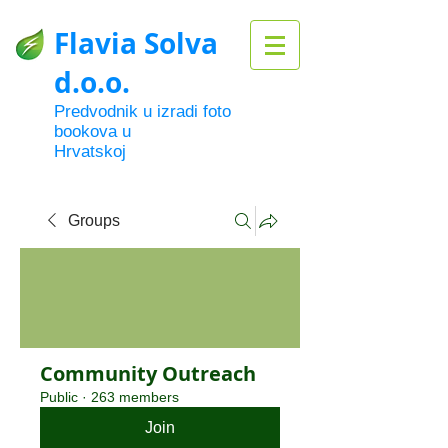
Flavia Solva
d.o.o.
Predvodnik u izradi foto
bookova u
Hrvatskoj
Groups
Community Outreach
Public
·
263 members
Join