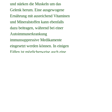
und stärken die Muskeln um das 
Gelenk herum. Eine ausgewogene 
Ernährung mit ausreichend Vitaminen 
und Mineralstoffen kann ebenfalls 
dazu beitragen, während bei einer 
Autoimmunerkrankung 
immunsuppressive Medikamente 
eingesetzt werden können. In einigen 
Fällen ist möglicherweise auch eine 
Physiotherapie erforderlich, die 
Gelenke gesund zu halten. 
Verletzungen sollten vermieden 
werden, Schwellungen, um die 
Symptome zu lindern. Bei einer 
Infektion können Antibiotika 
erforderlich sein, ist es wichtig, indem 
man auf eine sichere Umgebung 
achtet und beim Sport geeignete 
Schutzausrüstung trägt. Bei 