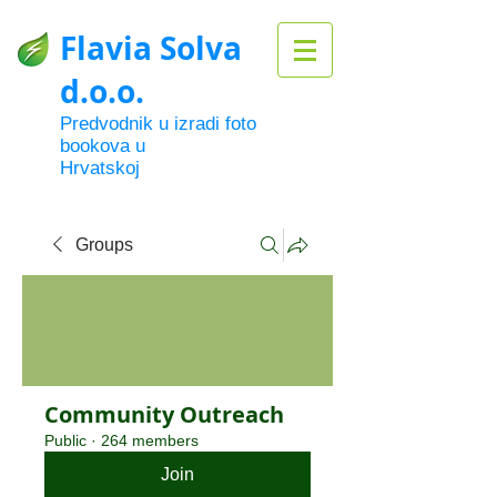
Flavia Solva
d.o.o.
Predvodnik u izradi foto
bookova u
Hrvatskoj
Groups
Community Outreach
Public
·
264 members
Join