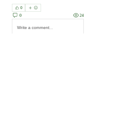
0
0
24
Write a comment...
About
Welcome to the group! You can
connect with other members, ge
...
Read more
Members
Tommy Elmers
Follow
himerobewertungen
Follow
himerobewertungen
FortuneMakerEngine
Follow
FortuneMakerEngine
Sem Werf
Follow