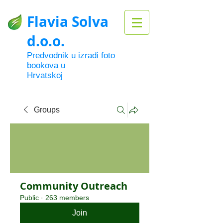
Flavia Solva
d.o.o.
Predvodnik u izradi foto
bookova u
Hrvatskoj
Groups
Community Outreach
Public
·
263 members
Join