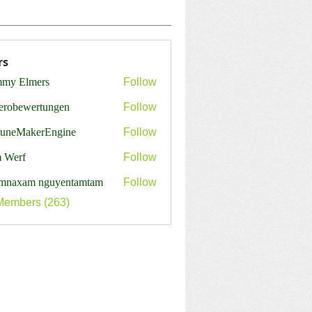
rs
my Elmers
Follow
erobewertungen
Follow
ewertungen
tuneMakerEngine
Follow
MakerEngine
 Werf
Follow
mnaxam nguyentamtam
Follow
Members (263)