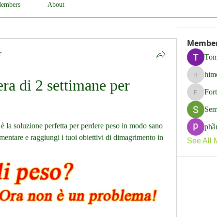
embers
About
Membe
т
Tom
him
himerob
era di 2 settimane per 
For
Fortune
Sem
e è la soluzione perfetta per perdere peso in modo sano 
phầ
imentare e raggiungi i tuoi obiettivi di dimagrimento in 
See All 