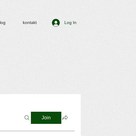
log
kontakt
Log In
Join