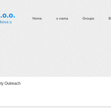
.o.o.
Home
o nama
Groups
B
okova u
y Outreach