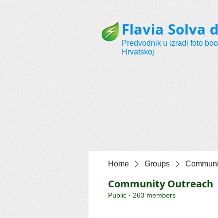
Flavia Solva d
Predvodnik u izradi foto bo
Hrvatskoj
Home
Groups
Communit
Community Outreach
Public
·
263 members