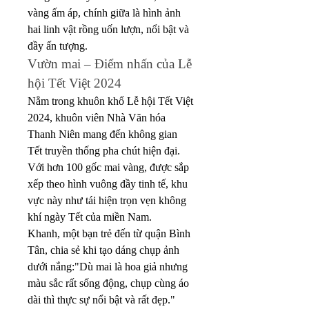
vàng ấm áp, chính giữa là hình ảnh 
hai linh vật rồng uốn lượn, nổi bật và 
đầy ấn tượng.
Vườn mai – Điểm nhấn của Lễ 
hội Tết Việt 2024
Nằm trong khuôn khổ Lễ hội Tết Việt 
2024, khuôn viên Nhà Văn hóa 
Thanh Niên mang đến không gian 
Tết truyền thống pha chút hiện đại. 
Với hơn 100 gốc mai vàng, được sắp 
xếp theo hình vuông đầy tinh tế, khu 
vực này như tái hiện trọn vẹn không 
khí ngày Tết của miền Nam.
Khanh, một bạn trẻ đến từ quận Bình 
Tân, chia sẻ khi tạo dáng chụp ảnh 
dưới nắng:"Dù mai là hoa giả nhưng 
màu sắc rất sống động, chụp cùng áo 
dài thì thực sự nổi bật và rất đẹp."