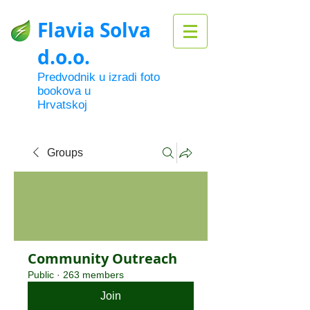
Flavia Solva
d.o.o.
Predvodnik u izradi foto
bookova u
Hrvatskoj
Groups
Community Outreach
Public
·
263 members
Join