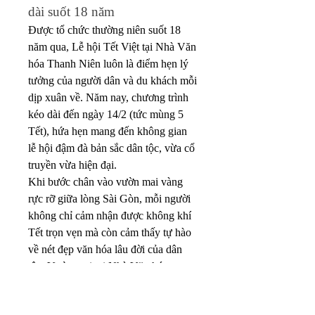
dài suốt 18 năm
Được tổ chức thường niên suốt 18 
năm qua, Lễ hội Tết Việt tại Nhà Văn 
hóa Thanh Niên luôn là điểm hẹn lý 
tưởng của người dân và du khách mỗi 
dịp xuân về. Năm nay, chương trình 
kéo dài đến ngày 14/2 (tức mùng 5 
Tết), hứa hẹn mang đến không gian 
lễ hội đậm đà bản sắc dân tộc, vừa cổ 
truyền vừa hiện đại.
Khi bước chân vào vườn mai vàng 
rực rỡ giữa lòng Sài Gòn, mỗi người 
không chỉ cảm nhận được không khí 
Tết trọn vẹn mà còn cảm thấy tự hào 
về nét đẹp văn hóa lâu đời của dân 
tộc. Vườn mai tại Nhà Văn hóa 
Thanh Niên không chỉ là nơi lưu giữ 
kỷ niệm mà còn là biểu tượng của sự 