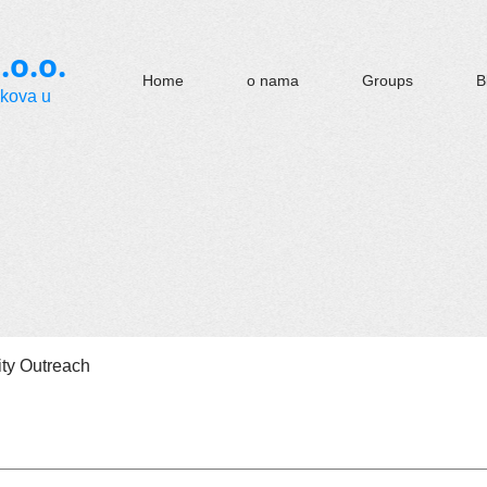
.o.o.
Home
o nama
Groups
B
okova u
y Outreach