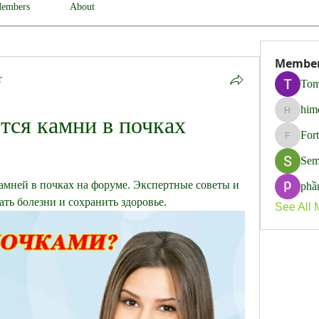
embers
About
Membe
т
Tom
him
himerob
ся камни в почках 
For
Fortune
Sem
мней в почках на форуме. Экспертные советы и 
phầ
ть болезни и сохранить здоровье.
See All 