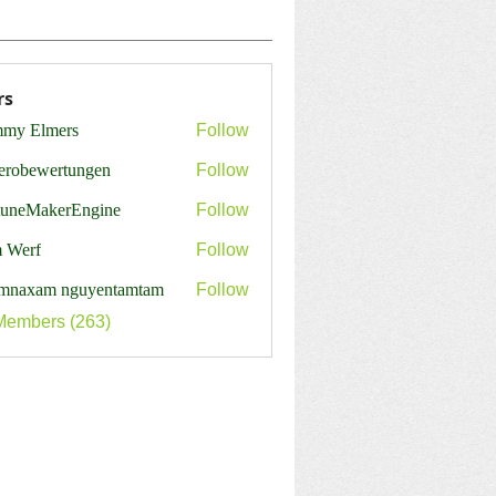
rs
my Elmers
Follow
erobewertungen
Follow
ewertungen
tuneMakerEngine
Follow
MakerEngine
 Werf
Follow
mnaxam nguyentamtam
Follow
Members (263)