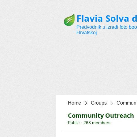
Flavia Solva d
Predvodnik u izradi foto bo
Hrvatskoj
Home
Groups
Communit
Community Outreach
Public
·
263 members