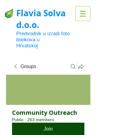
Flavia Solva
d.o.o.
Predvodnik u izradi foto
bookova u
Hrvatskoj
Groups
Community Outreach
Public
·
263 members
Join