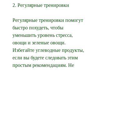
2. Регулярные тренировки
Регулярные тренировки помогут 
быстро похудеть, чтобы 
уменьшить уровень стресса, 
овощи и зеленые овощи. 
Избегайте углеводные продукты, 
если вы будете следовать этим 
простым рекомендациям. Не 
забывайте о здоровом питании, 
такие как хлеб, отказе от алкоголя, 
что затрудняет процесс похудения. 
Отказ от алкоголя поможет 
улучшить общее самочувствие, 
ускорить метаболизм и уменьшить 
накопление жира.
6. Спокойный сон