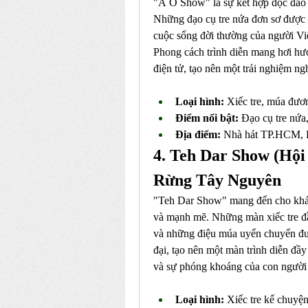
"À Ố Show" là sự kết hợp độc đáo g
Những đạo cụ tre nứa đơn sơ được b
cuộc sống đời thường của người Việ
Phong cách trình diễn mang hơi hướ
điện tử, tạo nên một trải nghiệm ng
Loại hình:
 Xiếc tre, múa đươ
Điểm nổi bật:
 Đạo cụ tre nứa
Địa điểm:
 Nhà hát TP.HCM, 
4. Teh Dar Show (Hộ
Rừng Tây Nguyên
"Teh Dar Show" mang đến cho khán
và mạnh mẽ. Những màn xiếc tre đầ
và những điệu múa uyển chuyển đượ
đại, tạo nên một màn trình diễn đầ
và sự phóng khoáng của con người 
Loại hình:
 Xiếc tre kể chuyện