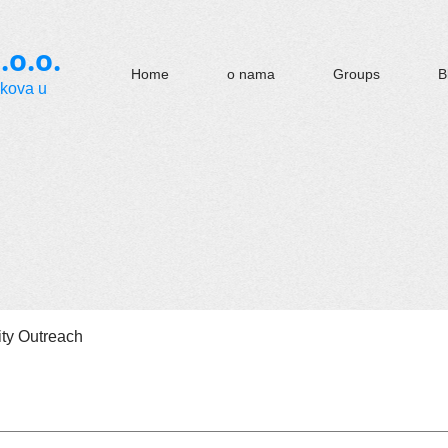
.o.o.
Home
o nama
Groups
B
okova u
y Outreach