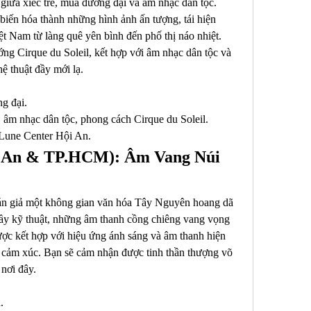
iữa xiếc tre, múa đương đại và âm nhạc dân tộc. 
iến hóa thành những hình ảnh ấn tượng, tái hiện 
t Nam từ làng quê yên bình đến phố thị náo nhiệt. 
ng Cirque du Soleil, kết hợp với âm nhạc dân tộc và 
hệ thuật đầy mới lạ.
ng đại.
, âm nhạc dân tộc, phong cách Cirque du Soleil.
Lune Center Hội An.
i An & TP.HCM): Âm Vang Núi 
 giả một không gian văn hóa Tây Nguyên hoang dã 
y kỹ thuật, những âm thanh cồng chiêng vang vọng 
c kết hợp với hiệu ứng ánh sáng và âm thanh hiện 
y cảm xúc. Bạn sẽ cảm nhận được tinh thần thượng võ 
nơi đây.
.