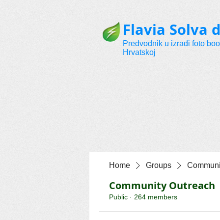
Flavia Solva d
Predvodnik u izradi foto bo
Hrvatskoj
Home
Groups
Communit
Community Outreach
Public
·
264 members