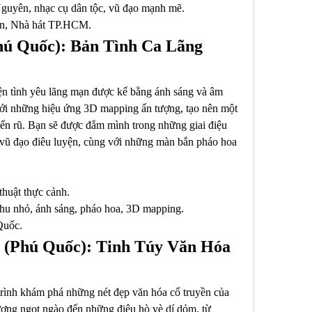
guyên, nhạc cụ dân tộc, vũ đạo mạnh mẽ.
An, Nhà hát TP.HCM.
hú Quốc): Bản Tình Ca Lãng 
n tình yêu lãng mạn được kể bằng ánh sáng và âm 
ới những hiệu ứng 3D mapping ấn tượng, tạo nên một 
ến rũ. Bạn sẽ được đắm mình trong những giai điệu 
vũ đạo điêu luyện, cùng với những màn bắn pháo hoa 
thuật thực cảnh.
thu nhỏ, ánh sáng, pháo hoa, 3D mapping.
Quốc.
 (Phú Quốc): Tinh Túy Văn Hóa 
rình khám phá những nét đẹp văn hóa cổ truyền của 
ơng ngọt ngào đến những điệu hò vè dí dỏm, từ 