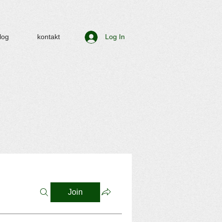
log
kontakt
Log In
Join