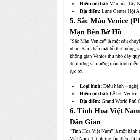
Điểm nổi bật:
 Văn hóa Tây N
Địa điểm:
 Lune Center Hội 
5. Sắc Màu Venice (P
Mạn Bên Bờ Hồ
"Sắc Màu Venice" là một câu chuyệ
nhạc. Sân khấu mặt hồ thơ mộng, v
không gian Venice thu nhỏ đầy quy
du dương và những màn trình diễn 
rực rỡ.
Loại hình:
 Diễu hành – nghệ 
Điểm nổi bật:
 Lễ hội Venice 
Địa điểm:
 Grand World Phú 
6. Tinh Hoa Việt Nam
Dân Gian
"Tinh Hoa Việt Nam" là một hành t
Việt Nam. Từ những làn điệu cải lư