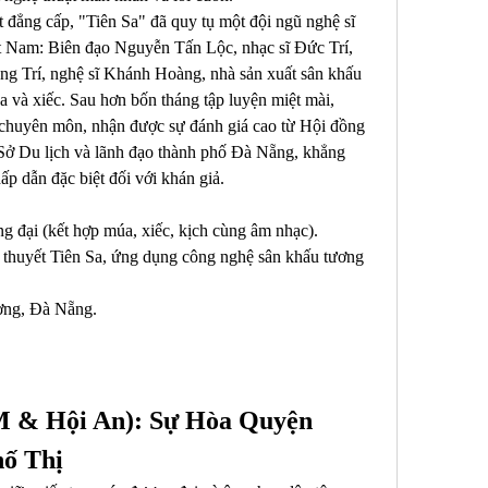
 đẳng cấp, "Tiên Sa" đã quy tụ một đội ngũ nghệ sĩ 
ệt Nam: Biên đạo Nguyễn Tấn Lộc, nhạc sĩ Đức Trí, 
 Trí, nghệ sĩ Khánh Hoàng, nhà sản xuất sân khấu 
và xiếc. Sau hơn bốn tháng tập luyện miệt mài, 
 chuyên môn, nhận được sự đánh giá cao từ Hội đồng 
Sở Du lịch và lãnh đạo thành phố Đà Nẵng, khẳng 
ấp dẫn đặc biệt đối với khán giả.
g đại (kết hợp múa, xiếc, kịch cùng âm nhạc).
n thuyết Tiên Sa, ứng dụng công nghệ sân khấu tương 
ơng, Đà Nẵng.
 & Hội An): Sự Hòa Quyện 
ố Thị