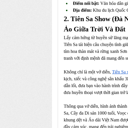
Điểm nổi bật:
 Văn hóa dân gi
Địa điểm:
 Khu du lịch Quốc 
2. Tiên Sa Show (Đà 
Ảo Giữa Trời Và Đất
Lấy cảm hứng từ huyền sử lãng mạn 
Tiên Sa tái hiện câu chuyện tình giữ
tím hoa thàn mát và rừng xanh Sơn 
tranh với định mệnh đã mang đến sứ
Không chỉ là một vở diễn, 
Tiên Sa
kịch, xiếc và công nghệ sân khấu 3D
dẫn lối, đưa bạn vào hành trình đầy
đưa huyền thoại vượt thời gian trở
Thông qua vở diễn, hình ảnh thành
Sa, Cây đa Di sản 1000 tuổi, Voọc 
khung dệt và Áo dài Việt Nam được 
đầy cảm xúc, mang đến trải nghiệm