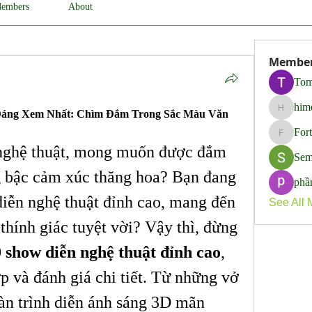
embers
About
Membe
Tom
him
Đáng Xem Nhất: Chìm Đắm Trong Sắc Màu Văn 
himerob
For
Fortune
nghệ thuật, mong muốn được đắm 
Sem
 bậc cảm xúc thăng hoa? Bạn đang 
phầ
iễn nghệ thuật đỉnh cao, mang đến 
See All 
 thính giác tuyệt vời? Vậy thì, đừng 
 show diễn nghệ thuật đỉnh cao
, 
p và đánh giá chi tiết. Từ những vở 
àn trình diễn ánh sáng 3D mãn 