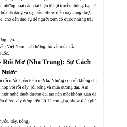
hững hoạt cảnh tái hiện lễ hội truyền thống, bạn sẽ 
hóa đa dạng và đặc sắc. Show diễn này cũng được 
ạc, cho đến đạo cụ để người xem có được những trải 
ng tiện.
yền Việt Nam – cải lương, hò vè, múa cổ.
Quốc.
- Rối Mơ (Nha Trang): Sự Cách 
i Nước
 rối nước hoàn toàn mới lạ. Những con rối không chỉ 
t hợp với rối dây, rối bóng và múa đương đại. Âm 
gữ nghệ thuật đương đại tạo nên một không gian đa 
ện được xây dựng trên bộ 12 con giáp, show diễn phù 
nước, dây, bóng).