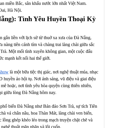
an miền Bắc, sân khấu nước lớn nhất Việt Nam.
Oai, Hà Nội.
Nẵng): Tình Yêu Huyền Thoại Kỳ 
gắn liền với lịch sử từ thuở xa xưa của Đà Nẵng, 
a nàng tiên cánh tím và chàng trai làng chài giữa sắc 
Trà. Một mối tình xuyên không gian, một cuộc đấu 
c mạnh kết nối hai thế giới.
 show
 là một bữa tiệc thị giác, nơi nghệ thuật múa, nhạc 
 huyền ảo hội tụ. Nơi ánh sáng, vũ điệu và giai điệu 
 mê hoặc, nơi tình yêu hòa quyện cùng thiên nhiên, 
 lại giữa lòng Đà Nẵng hôm nay.
 phố biển Đà Nẵng như Bán đảo Sơn Trà, sự tích Tiên 
chà vá chân nâu, hoa Thàn Mát, làng chài ven biển, 
lồng ghép khéo léo trong mạch truyện chặt chẽ và 
 nghệ thuật mãn nhãn và lôi cuốn.