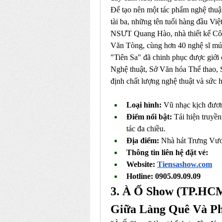
Để tạo nên một tác phẩm nghệ thuật
tài ba, những tên tuổi hàng đầu Vi
NSƯT Quang Hào, nhà thiết kế Công
Văn Tòng, cùng hơn 40 nghệ sĩ múa 
"Tiên Sa" đã chinh phục được giới
Nghệ thuật, Sở Văn hóa Thể thao, 
định chất lượng nghệ thuật và sức h
Loại hình:
 Vũ nhạc kịch đươn
Điểm nổi bật:
 Tái hiện truyề
tác đa chiều.
Địa điểm:
 Nhà hát Trưng Vư
Thông tin liên hệ đặt vé: 
Website: 
Tiensashow.com
Hotline: 0905.09.09.09
3. À Ố Show (TP.HCM
Giữa Làng Quê Và Ph