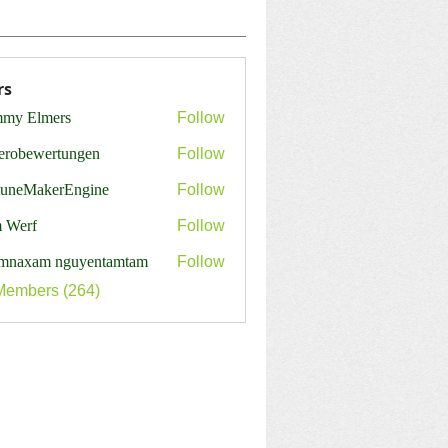
rs
my Elmers
Follow
erobewertungen
Follow
ewertungen
tuneMakerEngine
Follow
MakerEngine
 Werf
Follow
mnaxam nguyentamtam
Follow
Members (264)