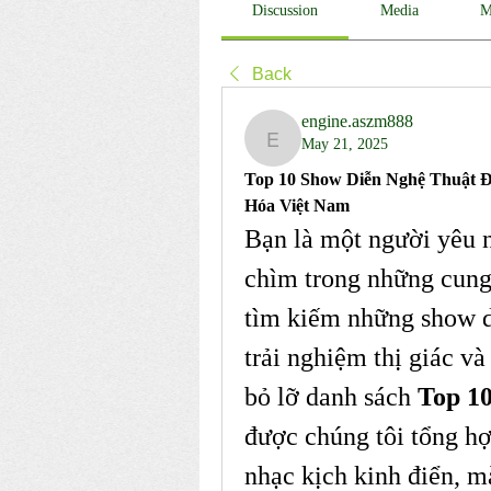
Discussion
Media
M
Back
engine.aszm888
May 21, 2025
engine.aszm888
Top 10 Show Diễn Nghệ Thuật 
Hóa Việt Nam
Bạn là một người yêu 
chìm trong những cung
tìm kiếm những show d
trải nghiệm thị giác và
bỏ lỡ danh sách 
Top 10
được chúng tôi tổng hợ
nhạc kịch kinh điển, m