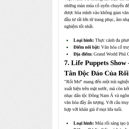
những màn múa cổ uyển chuyển đến n
được hòa mình vào không gian văn 
đầu tư rất lớn từ trang phục, âm nh
nghiệm tốt nhất.
Loại hình:
 Thực cảnh đa phươ
Điểm nổi bật:
 Văn hóa cổ tru
Địa điểm:
 Grand World Phú 
7. Life Puppets Show 
Tân Độc Đáo Của Rố
"Rối Mơ" mang đến một trải nghiệm
xuất hiện trên mặt nước, mà còn kế
nhạc dân tộc Đông Nam Á và ngôn n
văn hóa đầy ấn tượng. Với câu truy
hợp với khán giả ở mọi lứa tuổi.
Loại hình:
 Múa rối sáng tạo (