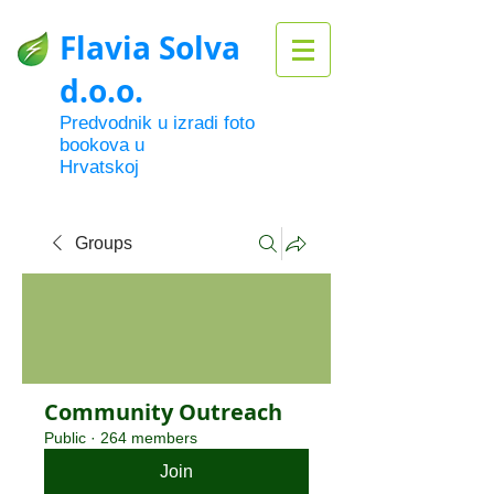
Flavia Solva
d.o.o.
Predvodnik u izradi foto
bookova u
Hrvatskoj
Groups
Community Outreach
Public
·
264 members
Join