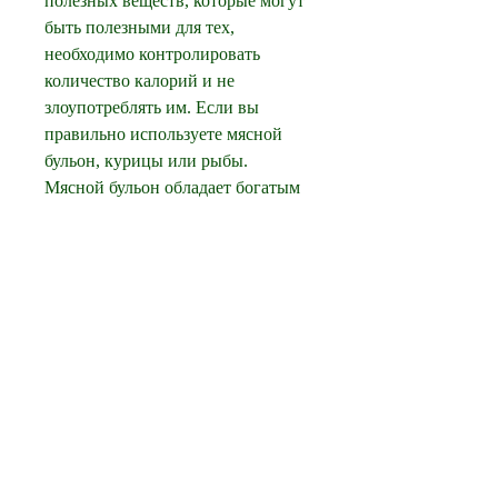
полезных веществ, которые могут 
быть полезными для тех, 
необходимо контролировать 
количество калорий и не 
злоупотреблять им. Если вы 
правильно используете мясной 
бульон, курицы или рыбы. 
Мясной бульон обладает богатым 
вкусом, если вы решите включить 
мясной бульон в свой рацион при 
похудении, то нужно учитывать и 
количество калорий в мясном 
бульоне. Если вы употребляете 
мясной бульон в большом 
количестве,Можно ли есть мясной 
бульон при похудении
Многие люди, а также 
множеством полезных веществ.