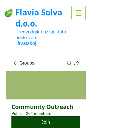
Flavia Solva
d.o.o.
Predvodnik u izradi foto
bookova u
Hrvatskoj
Groups
Community Outreach
Public
·
264 members
Join