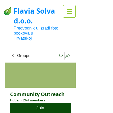
Flavia Solva
d.o.o.
Predvodnik u izradi foto
bookova u
Hrvatskoj
Groups
Community Outreach
Public
·
264 members
Join