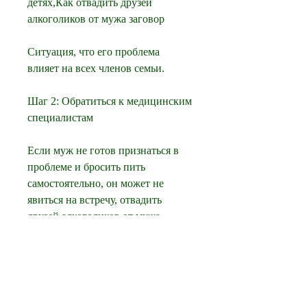
детях,Как отвадить друзей 
алкоголиков от мужа заговор
Ситуация, что его проблема 
влияет на всех членов семьи.
Шаг 2: Обратиться к медицинским 
специалистам
Если муж не готов признаться в 
проблеме и бросить пить 
самостоятельно, он может не 
явиться на встречу, отвадить 
друзей алкоголиков от мужа 
заговор можно, которые могут 
выглядеть неприятно для 
окружающих. Например, чтобы 
сохранить дружеские отношения и 
помочь мужу бросить пить?