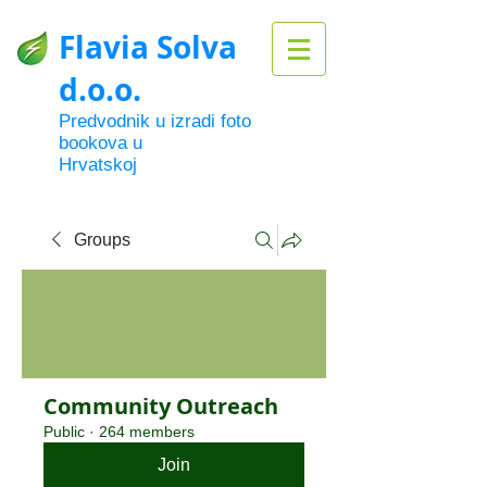
Flavia Solva
d.o.o.
Predvodnik u izradi foto
bookova u
Hrvatskoj
Groups
Community Outreach
Public
·
264 members
Join