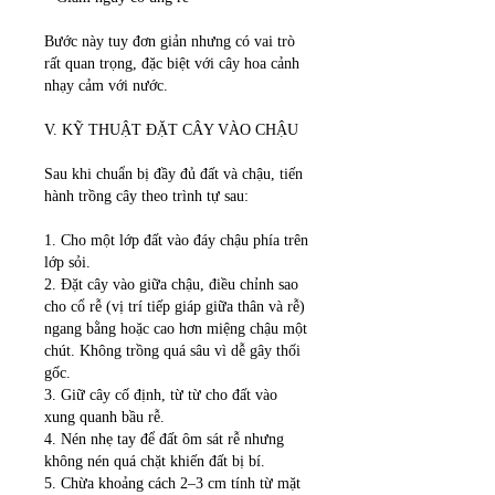
Bước này tuy đơn giản nhưng có vai trò 
rất quan trọng, đặc biệt với cây hoa cảnh 
nhạy cảm với nước.
V. KỸ THUẬT ĐẶT CÂY VÀO CHẬU
Sau khi chuẩn bị đầy đủ đất và chậu, tiến 
hành trồng cây theo trình tự sau:
1. Cho một lớp đất vào đáy chậu phía trên 
lớp sỏi.
2. Đặt cây vào giữa chậu, điều chỉnh sao 
cho cổ rễ (vị trí tiếp giáp giữa thân và rễ) 
ngang bằng hoặc cao hơn miệng chậu một 
chút. Không trồng quá sâu vì dễ gây thối 
gốc.
3. Giữ cây cố định, từ từ cho đất vào 
xung quanh bầu rễ.
4. Nén nhẹ tay để đất ôm sát rễ nhưng 
không nén quá chặt khiến đất bị bí.
5. Chừa khoảng cách 2–3 cm tính từ mặt 