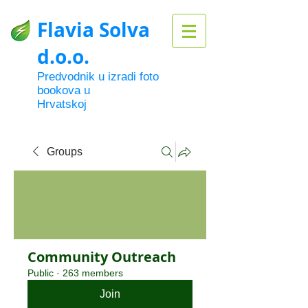
Flavia Solva
d.o.o.
Predvodnik u izradi foto
bookova u
Hrvatskoj
Groups
Community Outreach
Public
·
263 members
Join