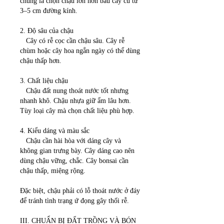
chung là chọn chậu lớn hơn bầu cây cũ từ 
3–5 cm đường kính.
2. Độ sâu của chậu
   Cây có rễ cọc cần chậu sâu. Cây rễ 
chùm hoặc cây hoa ngắn ngày có thể dùng 
chậu thấp hơn.
3. Chất liệu chậu
   Chậu đất nung thoát nước tốt nhưng 
nhanh khô. Chậu nhựa giữ ẩm lâu hơn. 
Tùy loại cây mà chọn chất liệu phù hợp.
4. Kiểu dáng và màu sắc
   Chậu cần hài hòa với dáng cây và 
không gian trưng bày. Cây dáng cao nên 
dùng chậu vững, chắc. Cây bonsai cần 
chậu thấp, miệng rộng.
Đặc biệt, chậu phải có lỗ thoát nước ở đáy 
để tránh tình trạng ứ đọng gây thối rễ.
III. CHUẨN BỊ ĐẤT TRỒNG VÀ BÓN 