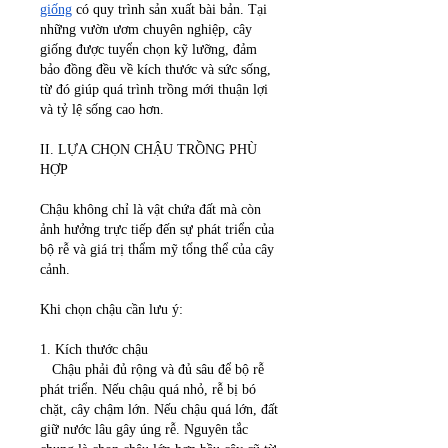
giống
 có quy trình sản xuất bài bản. Tại 
những vườn ươm chuyên nghiệp, cây 
giống được tuyển chọn kỹ lưỡng, đảm 
bảo đồng đều về kích thước và sức sống, 
từ đó giúp quá trình trồng mới thuận lợi 
và tỷ lệ sống cao hơn.
II. LỰA CHỌN CHẬU TRỒNG PHÙ 
HỢP
Chậu không chỉ là vật chứa đất mà còn 
ảnh hưởng trực tiếp đến sự phát triển của 
bộ rễ và giá trị thẩm mỹ tổng thể của cây 
cảnh.
Khi chọn chậu cần lưu ý:
1. Kích thước chậu
   Chậu phải đủ rộng và đủ sâu để bộ rễ 
phát triển. Nếu chậu quá nhỏ, rễ bị bó 
chặt, cây chậm lớn. Nếu chậu quá lớn, đất 
giữ nước lâu gây úng rễ. Nguyên tắc 