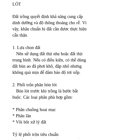
LÓT
Đất trồng quyết định khả năng cung cấp 
dinh dưỡng và độ thông thoáng cho rễ. Vì 
vậy, khâu chuẩn bị đất cần được thực hiện 
cẩn thận.
1. Lựa chọn đất
   Nên sử dụng đất thịt nhẹ hoặc đất thịt 
trung bình. Nếu có điều kiện, có thể dùng 
đất bùn ao đã phơi khô, đập nhỏ nhưng 
không quá mịn để đảm bảo độ tơi xốp.
2. Phối trộn phân bón lót
   Bón lót trước khi trồng là bước bắt 
buộc. Các loại phân phù hợp gồm:
* Phân chuồng hoai mục
* Phân lân
* Vôi bột xử lý đất
Tỷ lệ phối trộn tiêu chuẩn: