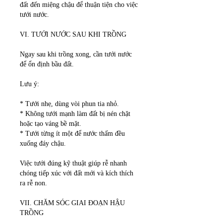
đất đến miệng chậu để thuận tiện cho việc 
tưới nước.
VI. TƯỚI NƯỚC SAU KHI TRỒNG
Ngay sau khi trồng xong, cần tưới nước 
để ổn định bầu đất.
Lưu ý:
* Tưới nhẹ, dùng vòi phun tia nhỏ.
* Không tưới mạnh làm đất bị nén chặt 
hoặc tạo váng bề mặt.
* Tưới từng ít một để nước thấm đều 
xuống đáy chậu.
Việc tưới đúng kỹ thuật giúp rễ nhanh 
chóng tiếp xúc với đất mới và kích thích 
ra rễ non.
VII. CHĂM SÓC GIAI ĐOẠN HẬU 
TRỒNG