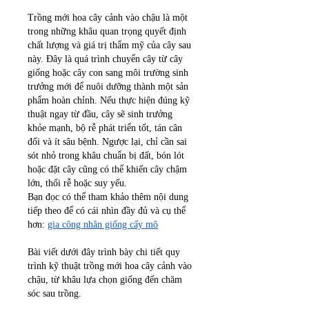
Trồng mới hoa cây cảnh vào chậu là một 
trong những khâu quan trọng quyết định 
chất lượng và giá trị thẩm mỹ của cây sau 
này. Đây là quá trình chuyển cây từ cây 
giống hoặc cây con sang môi trường sinh 
trưởng mới để nuôi dưỡng thành một sản 
phẩm hoàn chỉnh. Nếu thực hiện đúng kỹ 
thuật ngay từ đầu, cây sẽ sinh trưởng 
khỏe mạnh, bộ rễ phát triển tốt, tán cân 
đối và ít sâu bệnh. Ngược lại, chỉ cần sai 
sót nhỏ trong khâu chuẩn bị đất, bón lót 
hoặc đặt cây cũng có thể khiến cây chậm 
lớn, thối rễ hoặc suy yếu.
Bạn đọc có thể tham khảo thêm nội dung 
tiếp theo để có cái nhìn đầy đủ và cụ thể 
hơn: 
gia công nhân giống cấy mô
Bài viết dưới đây trình bày chi tiết quy 
trình kỹ thuật trồng mới hoa cây cảnh vào 
chậu, từ khâu lựa chọn giống đến chăm 
sóc sau trồng.