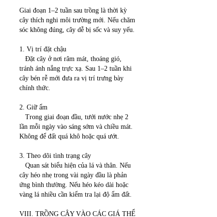
Giai đoạn 1–2 tuần sau trồng là thời kỳ 
cây thích nghi môi trường mới. Nếu chăm 
sóc không đúng, cây dễ bị sốc và suy yếu.
1. Vị trí đặt chậu
   Đặt cây ở nơi râm mát, thoáng gió, 
tránh ánh nắng trực xạ. Sau 1–2 tuần khi 
cây bén rễ mới đưa ra vị trí trưng bày 
chính thức.
2. Giữ ẩm
   Trong giai đoạn đầu, tưới nước nhẹ 2 
lần mỗi ngày vào sáng sớm và chiều mát. 
Không để đất quá khô hoặc quá ướt.
3. Theo dõi tình trạng cây
   Quan sát biểu hiện của lá và thân. Nếu 
cây héo nhẹ trong vài ngày đầu là phản 
ứng bình thường. Nếu héo kéo dài hoặc 
vàng lá nhiều cần kiểm tra lại độ ẩm đất.
VIII. TRỒNG CÂY VÀO CÁC GIÁ THỂ 