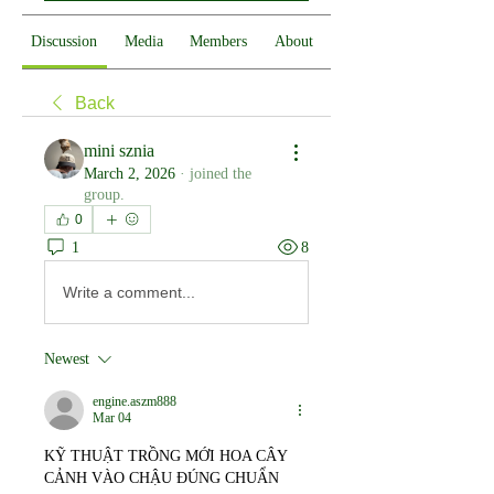
Discussion
Media
Members
About
Back
mini sznia
March 2, 2026
·
joined the
group.
0
1
8
Write a comment...
Newest
engine.aszm888
Mar 04
KỸ THUẬT TRỒNG MỚI HOA CÂY 
CẢNH VÀO CHẬU ĐÚNG CHUẨN