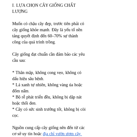
I. LỰA CHỌN CÂY GIỐNG CHẤT 
LƯỢNG
Muốn có chậu cây đẹp, trước tiên phải có 
cây giống khỏe mạnh. Đây là yếu tố nền 
tảng quyết định đến 60–70% sự thành 
công của quá trình trồng.
Cây giống đạt chuẩn cần đảm bảo các yêu 
cầu sau:
* Thân mập, không cong vẹo, không có 
dấu hiệu sâu bệnh.
* Lá xanh tự nhiên, không vàng úa hoặc 
đốm nấm.
* Bộ rễ phát triển đều, không bị dập nát 
hoặc thối đen.
* Cây có sức sinh trưởng tốt, không bị còi 
cọc.
Nguồn cung cấp cây giống nên đến từ các 
cơ sở uy tín hoặc 
địa chỉ vườn ươm cây 