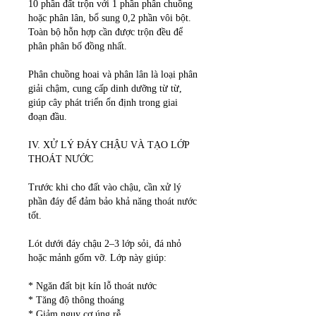
10 phần đất trộn với 1 phần phân chuồng 
hoặc phân lân, bổ sung 0,2 phần vôi bột. 
Toàn bộ hỗn hợp cần được trộn đều để 
phân phân bố đồng nhất.
Phân chuồng hoai và phân lân là loại phân 
giải chậm, cung cấp dinh dưỡng từ từ, 
giúp cây phát triển ổn định trong giai 
đoạn đầu.
IV. XỬ LÝ ĐÁY CHẬU VÀ TẠO LỚP 
THOÁT NƯỚC
Trước khi cho đất vào chậu, cần xử lý 
phần đáy để đảm bảo khả năng thoát nước 
tốt.
Lót dưới đáy chậu 2–3 lớp sỏi, đá nhỏ 
hoặc mảnh gốm vỡ. Lớp này giúp:
* Ngăn đất bịt kín lỗ thoát nước
* Tăng độ thông thoáng
* Giảm nguy cơ úng rễ