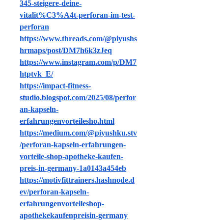
345-steigere-deine-
vitalit%C3%A4t-perforan-im-test-
perforan
https://www.threads.com/@piyushs
hrmaps/post/DM7h6k3zJeq
https://www.instagram.com/p/DM7
htptvk_E/
https://impact-fitness-
studio.blogspot.com/2025/08/perfor
an-kapseln-
erfahrungenvorteilesho.html
https://medium.com/@piyushku.stv
/perforan-kapseln-erfahrungen-
vorteile-shop-apotheke-kaufen-
preis-in-germany-1a0143a454eb
https://motivfittrainers.hashnode.d
ev/perforan-kapseln-
erfahrungenvorteileshop-
apothekekaufenpreisin-germany