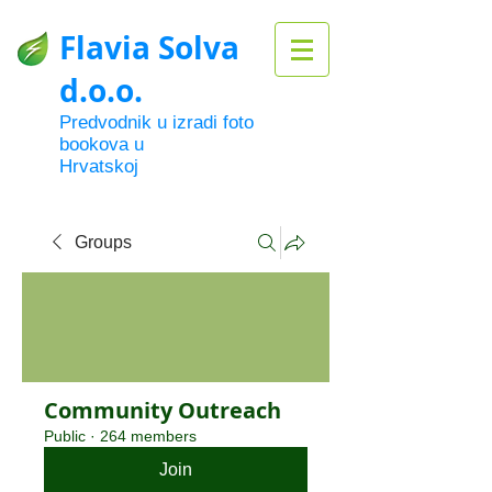
Flavia Solva
d.o.o.
Predvodnik u izradi foto
bookova u
Hrvatskoj
Groups
Community Outreach
Public
·
264 members
Join