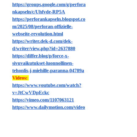
https://groups.google.com/g/perfora
nkapseln/c/Uhfvde-RP5A
https://perforankapseln.blogspot.co
m/2025/08/perforan-offizielle-
webseite-revolution.html
https://writer.dek-d.com/dek-
d/writer/view.php?id=2637880
https://differ.blog/p/force-x-
sivuvaikutukset-luonnollinen-
tehonlis-j-miehille-paranna-04789a
Videos: 
https://www.youtube.com/watch?
v=JtCwVDpEckc
https://vimeo.com/1107063121
https://www.dailymotion.com/video
/x9o52yk
https://www.febspot.com/video/289
1319