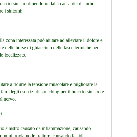
braccio sinistro dipendono dalla causa del disturbo. 
re i sintomi:
la zona interessata può aiutare ad alleviare il dolore e 
re delle borse di ghiaccio o delle fasce termiche per 
do localizzato.
utare a ridurre la tensione muscolare e migliorare la 
are degli esercizi di stretching per il braccio sinistro e 
 al nervo.
i
ccio sinistro causato da infiammazione, causando 
comuni troviamo le fratture, causando fastidi, 