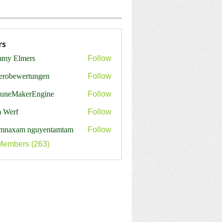
rs
my Elmers
Follow
erobewertungen
Follow
ewertungen
tuneMakerEngine
Follow
MakerEngine
 Werf
Follow
mnaxam nguyentamtam
Follow
Members (263)