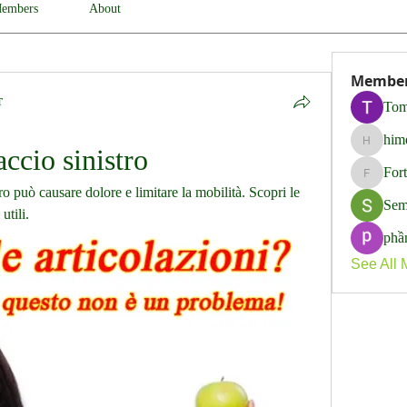
embers
About
Membe
т
Tom
him
himerob
accio sinistro
For
Fortune
tro può causare dolore e limitare la mobilità. Scopri le 
Sem
utili.
phầ
See All 