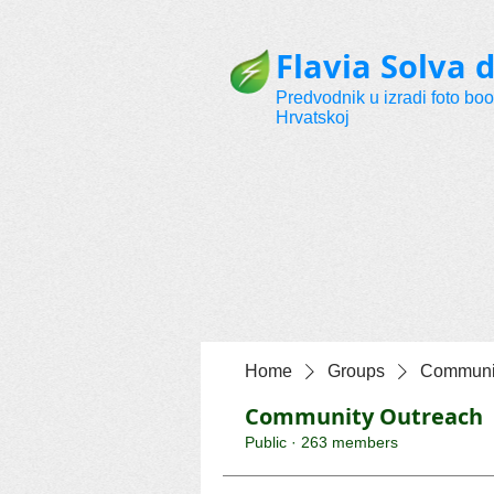
Flavia Solva d
Predvodnik u izradi foto bo
Hrvatskoj
Home
Groups
Communit
Community Outreach
Public
·
263 members