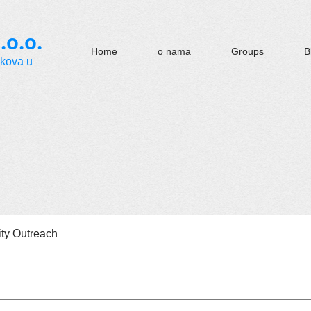
.o.o.
Home
o nama
Groups
B
okova u
y Outreach