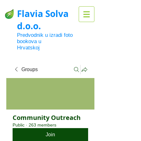
Flavia Solva
d.o.o.
Predvodnik u izradi foto
bookova u
Hrvatskoj
Groups
Community Outreach
Public
·
263 members
Join