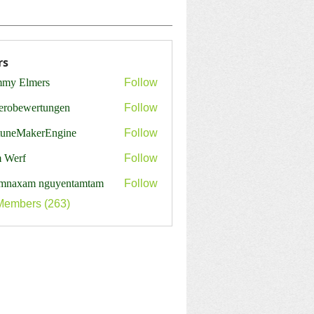
rs
my Elmers
Follow
erobewertungen
Follow
ewertungen
tuneMakerEngine
Follow
MakerEngine
 Werf
Follow
mnaxam nguyentamtam
Follow
Members (263)