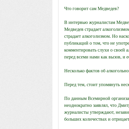
Что говорит сам Медведев?
В интервью журналистам Медвед
Медведев страдает алкоголизмом
страдает алкоголизмом. Но наско
публикаций о том, что не употре
комментировать слухи о своей ал
перед всеми нами как вызов, и е
Несколько фактов об алкогольно
Перед тем, стоит упомянуть нес
По данным Всемирной организац
неоднократно заявлял, что Дмит
журналисты утверждают, независи
больших количествах и отрицает