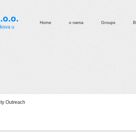
.o.o.
Home
o nama
Groups
B
okova u
y Outreach