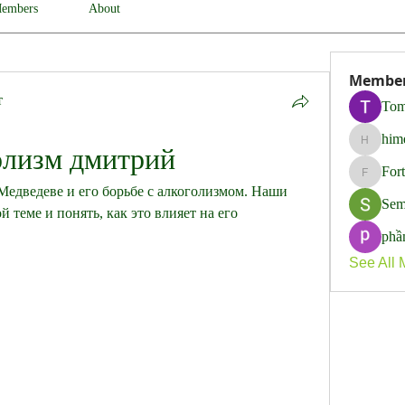
embers
About
Membe
т
Tom
him
himerob
олизм дмитрий
For
Fortune
едведеве и его борьбе с алкоголизмом. Наши 
Sem
й теме и понять, как это влияет на его 
phầ
See All 