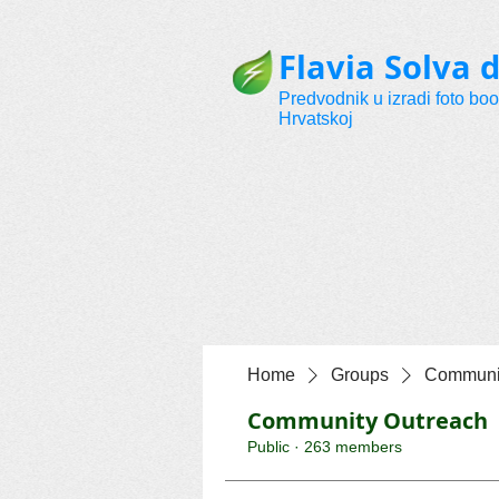
Flavia Solva d
Predvodnik u izradi foto bo
Hrvatskoj
Home
Groups
Communit
Community Outreach
Public
·
263 members