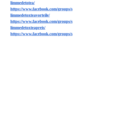
limmedetotea/
https://www.facebook.com/groups/s
limmedetoxteavorteile/
https://www.facebook.com/groups/s
limmedetoxteapreis/
https://www.facebook.com/groups/s
limmedetoxteabewertungen/
https://www.facebook.com/groups/s
limmedetoxteanebenwirkungen/
0
0
8
Write a comment...
About
Welcome to the group! You can
connect with other members, ge
...