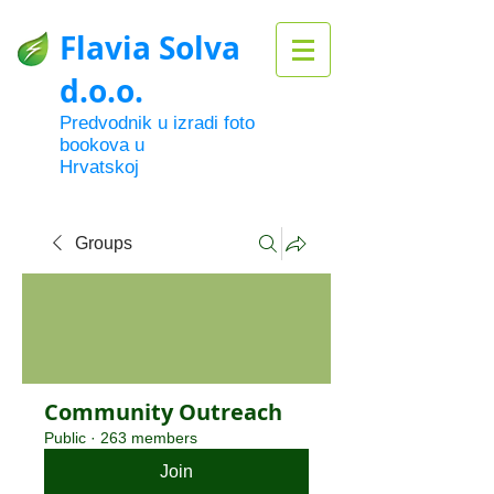
Flavia Solva
d.o.o.
Predvodnik u izradi foto
bookova u
Hrvatskoj
Groups
Community Outreach
Public
·
263 members
Join