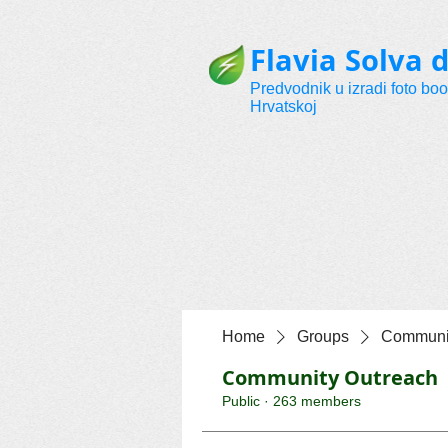
Flavia Solva d
Predvodnik u izradi foto bo
Hrvatskoj
Home
Groups
Communit
Community Outreach
Public
·
263 members