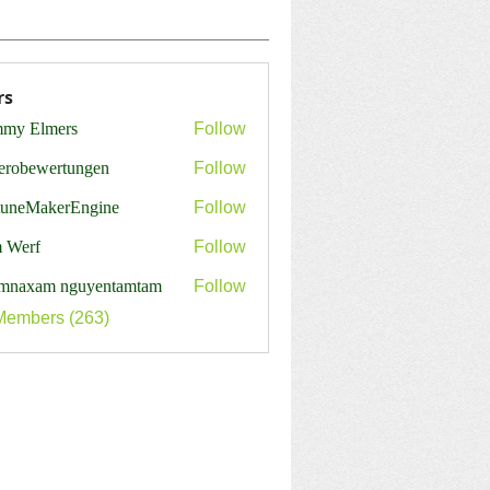
rs
my Elmers
Follow
erobewertungen
Follow
ewertungen
tuneMakerEngine
Follow
MakerEngine
 Werf
Follow
mnaxam nguyentamtam
Follow
Members (263)