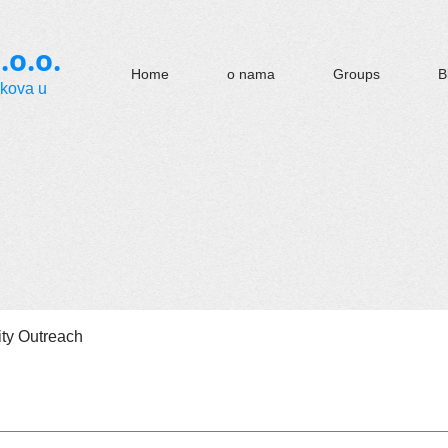
.o.o.
Home
o nama
Groups
B
okova u
y Outreach