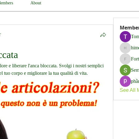
embers
About
Membe
т
Tom
him
himerob
ccata
For
Fortune
lore e liberare l'anca bloccata. Svolgi i nostri semplici 
Sem
el tuo corpo e migliorare la tua qualità di vita.
phầ
See All 