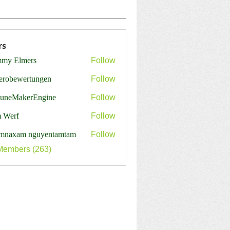
rs
my Elmers
Follow
erobewertungen
Follow
ewertungen
tuneMakerEngine
Follow
MakerEngine
 Werf
Follow
mnaxam nguyentamtam
Follow
Members (263)