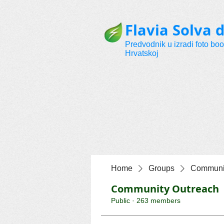
Flavia Solva d
Predvodnik u izradi foto bo
Hrvatskoj
Home
Groups
Communit
Community Outreach
Public
·
263 members