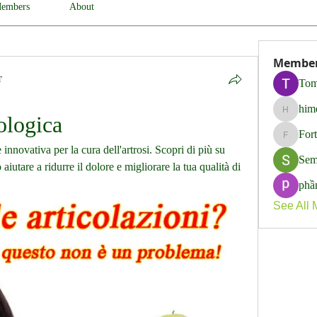
embers
About
Membe
т
Tom
him
himerob
iologica
For
Fortune
innovativa per la cura dell'artrosi. Scopri di più su 
Sem
utare a ridurre il dolore e migliorare la tua qualità di 
phầ
See All 