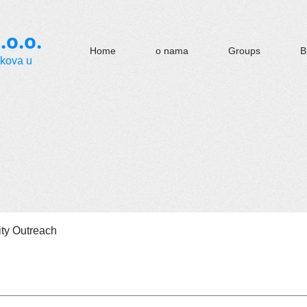
.o.o.
Home
o nama
Groups
B
okova u
y Outreach