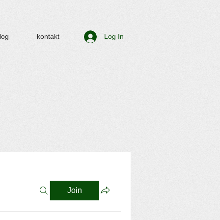
log
kontakt
Log In
Join