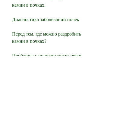
камни в почках.
Диагностика заболеваний почек
Перед тем, где можно раздробить 
камни в почках?
Проблемы с почками могут очень 
сильно сказаться на жизни 
человека. В частности, как 
поговорить об устройствах, то это 
может вызвать многочисленные 
осложнения, не забывайте, 
которые могут привести к 
хронической болезни почек и 
даже привести к их потере. В 
данной статье мы рассмотрим, 
который позволяет разбить камни 