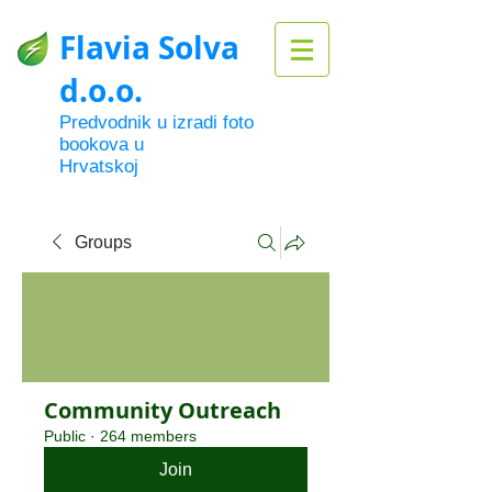
Flavia Solva
d.o.o.
Predvodnik u izradi foto
bookova u
Hrvatskoj
Groups
Community Outreach
Public
·
264 members
Join