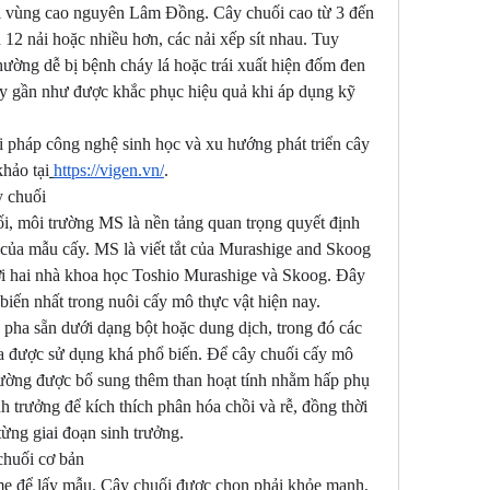
ới vùng cao nguyên Lâm Đồng. Cây chuối cao từ 3 đến 
 12 nải hoặc nhiều hơn, các nải xếp sít nhau. Tuy 
hường dễ bị bệnh cháy lá hoặc trái xuất hiện đốm đen 
y gần như được khắc phục hiệu quả khi áp dụng kỹ 
i pháp công nghệ sinh học và xu hướng phát triển cây 
khảo tại
https://vigen.vn/
.
y chuối
i, môi trường MS là nền tảng quan trọng quyết định 
n của mẫu cấy. MS là viết tắt của Murashige and Skoog 
i hai nhà khoa học Toshio Murashige và Skoog. Đây 
biến nhất trong nuôi cấy mô thực vật hiện nay.
pha sẵn dưới dạng bột hoặc dung dịch, trong đó các 
 được sử dụng khá phổ biến. Để cây chuối cấy mô 
thường được bổ sung thêm than hoạt tính nhằm hấp phụ 
nh trưởng để kích thích phân hóa chồi và rễ, đồng thời 
ừng giai đoạn sinh trưởng.
chuối cơ bản
mẹ để lấy mẫu. Cây chuối được chọn phải khỏe mạnh, 