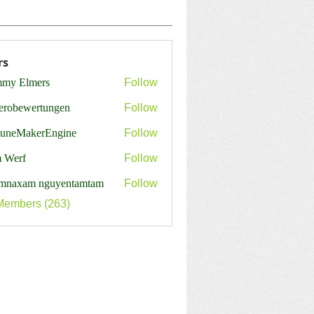
rs
my Elmers
Follow
erobewertungen
Follow
ewertungen
tuneMakerEngine
Follow
MakerEngine
 Werf
Follow
mnaxam nguyentamtam
Follow
Members (263)