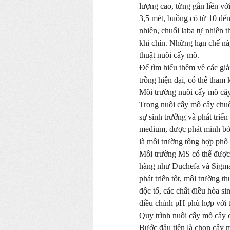
lượng cao, từng gắn liền v
3,5 mét, buồng có từ 10 đến
nhiên, chuối laba tự nhiên t
khi chín. Những hạn chế nà
thuật nuôi cấy mô.
Để tìm hiểu thêm về các giả
trồng hiện đại, có thể tham 
Môi trường nuôi cấy mô câ
Trong nuôi cấy mô cây chuố
sự sinh trưởng và phát triể
medium, được phát minh bở
là môi trường tổng hợp phổ 
Môi trường MS có thể được 
hãng như Duchefa và Sigma
phát triển tốt, môi trường 
độc tố, các chất điều hòa si
điều chỉnh pH phù hợp với t
Quy trình nuôi cấy mô cây 
Bước đầu tiên là chọn cây 