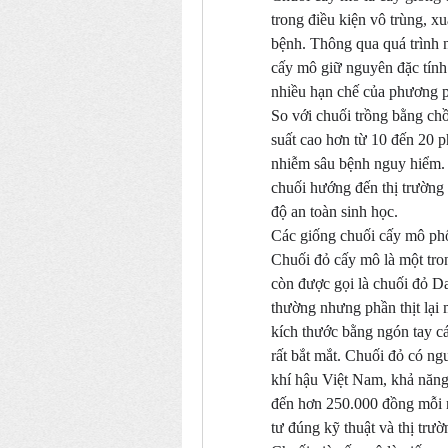
trong điều kiện vô trùng, x
bệnh. Thông qua quá trình n
cấy mô giữ nguyên đặc tính 
nhiều hạn chế của phương p
So với chuối trồng bằng chồ
suất cao hơn từ 10 đến 20 ph
nhiễm sâu bệnh nguy hiểm. Đ
chuối hướng đến thị trường 
độ an toàn sinh học.
Các giống chuối cấy mô phổ
Chuối đỏ cấy mô là một tron
còn được gọi là chuối đỏ Da
thường nhưng phần thịt lại 
kích thước bằng ngón tay cá
rất bắt mắt. Chuối đỏ có ng
khí hậu Việt Nam, khả năng 
đến hơn 250.000 đồng mỗi n
tư đúng kỹ thuật và thị trườ