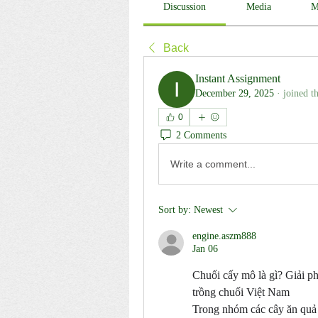
Discussion
Media
M
Back
Instant Assignment
December 29, 2025
·
joined t
0
2 Comments
Write a comment...
Sort by:
Newest
engine.aszm888
Jan 06
Chuối cấy mô là gì? Giải ph
trồng chuối Việt Nam
Trong nhóm các cây ăn quả n