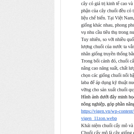
cây có giá trị kinh tế cao v
phận của cây chuối đều có 
liệu chế biến. Tại Việt Nam
giống khác nhau, phong phú
vụ nhu cầu tiêu thụ trong n
Tuy nhiên, so với nhiều quốc
lượng chuối của nước ta vẫ
nhân giống truyền thống b
Trong bối cảnh đó, chuối cấ
nâng cao năng suất, chất lượ
chọn các giống chuối nổi bật
laba để áp dụng kỹ thuật nu
vững cho sản xuất chuối qu
Hình ảnh dưới đây minh họa
nông nghiệp, góp phần nâng 
https://vigen.vn/wp-content
vigen_11zon.webp
Khái niệm chuối cấy mô và 
Chuối cấy mô là cây giống 