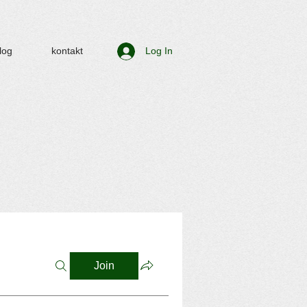
log
kontakt
Log In
Join