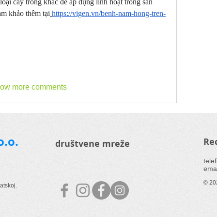
loại cây trồng khác để áp dụng linh hoạt trong sản 
am khảo thêm tại
https://vigen.vn/benh-nam-hong-tren-
ow more comments
o.o.
Rec
društvene mreže
tele
emai
© 202
atskoj.