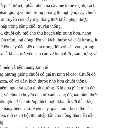
uất phát từ một phần nhỏ của cây mẹ khỏe mạnh, sạch 
hân giống vô tính trong phòng thí nghiệm, cây chuối 
di truyền của cây mẹ, đồng thời khắc phục được 
háp trồng bằng chồi truyền thống.
i, chuối cấy mô cho thu hoạch tập trung hơn, năng 
ần trăm, trái đồng đều về kích thước và chất lượng, ít 
iều này đặc biệt quan trọng đối với các vùng trồng 
xuất khẩu, nơi yêu cầu cao về hình thức, sản lượng và 
 biến và tiềm năng kinh tế
g những giống chuối có giá trị kinh tế cao. Chuối đỏ 
cca, có vỏ dày, kích thước nhỏ hơn chuối thông 
mềm, ngọt và giàu dinh dưỡng. Khi quả phát triển đến 
i, vỏ chuối chuyển dần từ xanh sang đỏ, tạo hình thức 
uồn gốc từ Úc nhưng thích nghi khá tốt với điều kiện 
kháng bệnh cao. Hiện nay, giá chuối đỏ có thể lên 
ải, mở ra cơ hội thu nhập lớn cho nông dân nếu đầu 
ng.