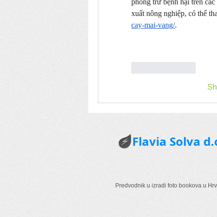
phòng trừ bệnh hại trên các 
xuất nông nghiệp, có thể th
cay-mai-vang/
.
Like
Reply
Sh
Flavia Solva d.
Predvodnik u izradi foto bookova u Hrv