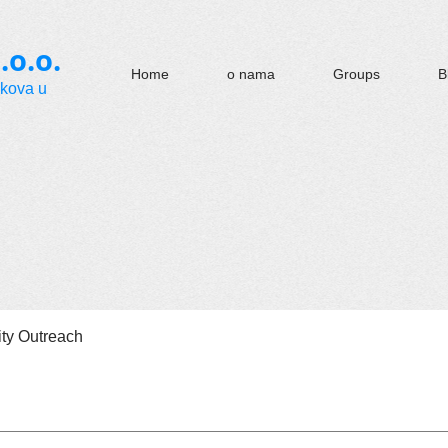
.o.o.
Home
o nama
Groups
B
okova u
y Outreach