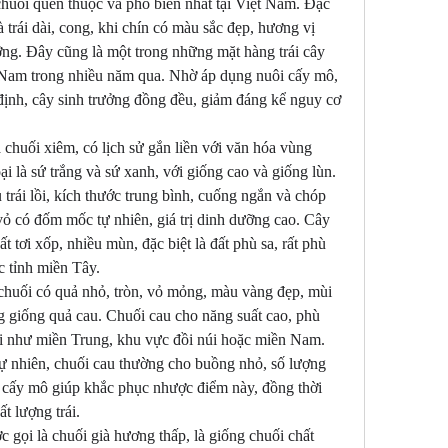
huối quen thuộc và phổ biến nhất tại Việt Nam. Đặc 
à trái dài, cong, khi chín có màu sắc đẹp, hương vị 
ng. Đây cũng là một trong những mặt hàng trái cây 
 Nam trong nhiều năm qua. Nhờ áp dụng nuôi cấy mô, 
định, cây sinh trưởng đồng đều, giảm đáng kể nguy cơ 
 chuối xiêm, có lịch sử gắn liền với văn hóa vùng 
i là sứ trắng và sứ xanh, với giống cao và giống lùn. 
u trái lồi, kích thước trung bình, cuống ngắn và chóp 
 vỏ có đốm mốc tự nhiên, giá trị dinh dưỡng cao. Cây 
ất tơi xốp, nhiều mùn, đặc biệt là đất phù sa, rất phù 
c tỉnh miền Tây.
chuối có quả nhỏ, tròn, vỏ mỏng, màu vàng đẹp, mùi 
 giống quả cau. Chuối cau cho năng suất cao, phù 
ái như miền Trung, khu vực đồi núi hoặc miền Nam. 
tự nhiên, chuối cau thường cho buồng nhỏ, số lượng 
i cấy mô giúp khắc phục nhược điểm này, đồng thời 
t lượng trái.
 gọi là chuối già hương thấp, là giống chuối chất 