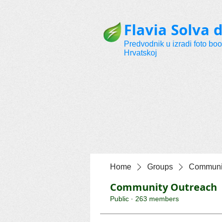
Flavia Solva d
Predvodnik u izradi foto bo
Hrvatskoj
Home
Groups
Communit
Community Outreach
Public
·
263 members