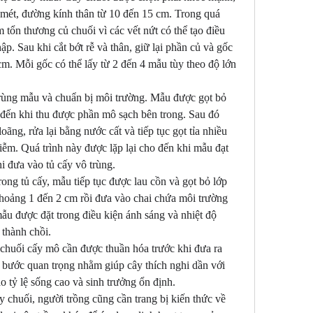
 mét, đường kính thân từ 10 đến 15 cm. Trong quá 
m tổn thương củ chuối vì các vết nứt có thể tạo điều 
. Sau khi cắt bớt rễ và thân, giữ lại phần củ và gốc 
m. Mỗi gốc có thể lấy từ 2 đến 4 mẫu tùy theo độ lớn 
trùng mẫu và chuẩn bị môi trường. Mẫu được gọt bỏ 
o đến khi thu được phần mô sạch bên trong. Sau đó 
ng, rửa lại bằng nước cất và tiếp tục gọt tỉa nhiều 
iễm. Quá trình này được lặp lại cho đến khi mẫu đạt 
i đưa vào tủ cấy vô trùng.
ong tủ cấy, mẫu tiếp tục được lau cồn và gọt bỏ lớp 
hoảng 1 đến 2 cm rồi đưa vào chai chứa môi trường 
mẫu được đặt trong điều kiện ánh sáng và nhiệt độ 
 thành chồi.
 chuối cấy mô cần được thuần hóa trước khi đưa ra 
 bước quan trọng nhằm giúp cây thích nghi dần với 
o tỷ lệ sống cao và sinh trưởng ổn định.
 chuối, người trồng cũng cần trang bị kiến thức về 