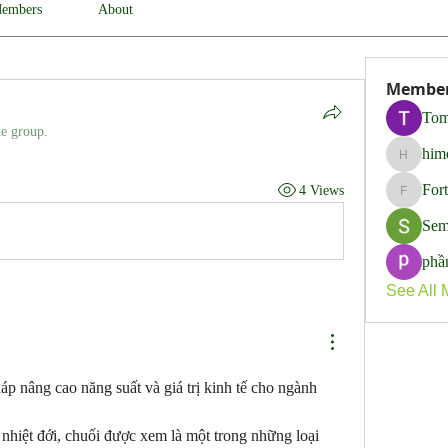
embers
About
Membe
Tom
he group.
him
himerob
For
4 Views
Fortune
Sem
phầ
See All 
áp nâng cao năng suất và giá trị kinh tế cho ngành 
hiệt đới, chuối được xem là một trong những loại 