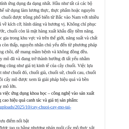
à tính ứng dụng đa dạng nhất. Hầu như tất cả các bộ 
thể sử dụng làm lương thực, thực phẩm hoặc nguyên 
, chuối được trồng phổ biến từ Bắc vào Nam với nhiều 
 về kích cỡ, hình dáng và hương vị. Không chỉ phục 
ước, chuối còn là mặt hàng xuất khẩu đầy tiềm năng. 
 gia trong khu vực và trên thế giới, năng suất và chất 
n còn thấp, nguyên nhân chủ yếu đến từ phương pháp 
ằng chồi, dễ mang mầm bệnh và không đồng đều.
y mô đã và đang trở thành hướng đi tất yếu nhằm 
ng cũng như giá trị kinh tế của cây chuối. Việc lựa 
 như chuối đỏ, chuối già, chuối sứ, chuối cau, chuối 
ôi cấy mô được xem là giải pháp hiệu quả và bền 
y mô lớn.
 việc ứng dụng khoa học – công nghệ vào sản xuất 
cao hiệu quả canh tác và giá trị sản phẩm:
/uploads/2025/10/cay-chuoi-cay-mo-tai-
ưu điểm nổi bật
được tạo ra bằng phương pháp nuôi cấy mô thực vật 