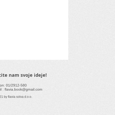
ite nam svoje ideje!
fon: 01/2912-580
l :
flavia.book@gmail.com
1 by flavia solva d.o.o.