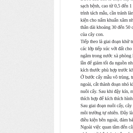
sạch bệnh, cao từ 0,5 đến 1
trình tách mẫu, cần tránh là
kiện cho nấm khuẩn xâm nhập
thân dài khoảng 30 đến 50 c
của cây con.
Tiếp theo là giai đoạn khử 
các lớp tiếp xúc với đất ch
ngâm trong nước xà phòng loã
lần để giảm tối đa nguồn nh
kích thước phù hợp trước kh
Ở bước cấy mẫu vô trùng, tr
ngoài, cắt thành đoạn nhỏ k
nuôi cấy. Sau khi đậy kín, 
thích hợp để kích thích hình
Sau giai đoạn nuôi cấy, cây
môi trường tự nhiên. Đây là
điều kiện bên ngoài, đảm bả
Ngoài việc quan tâm đến cây