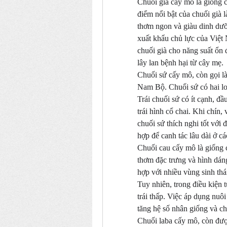
Chuối già cấy mô là giống c
điểm nổi bật của chuối già l
thơm ngon và giàu dinh dưỡ
xuất khẩu chủ lực của Việt
chuối già cho năng suất ổn 
lây lan bệnh hại từ cây mẹ.
Chuối sứ cấy mô, còn gọi là
Nam Bộ. Chuối sứ có hai loạ
Trái chuối sứ có ít cạnh, đầ
trái hình cổ chai. Khi chín,
chuối sứ thích nghi tốt với đ
hợp để canh tác lâu dài ở cá
Chuối cau cấy mô là giống 
thơm đặc trưng và hình dáng
hợp với nhiều vùng sinh th
Tuy nhiên, trong điều kiện 
trái thấp. Việc áp dụng nuô
tăng hệ số nhân giống và chấ
Chuối laba cấy mô, còn được