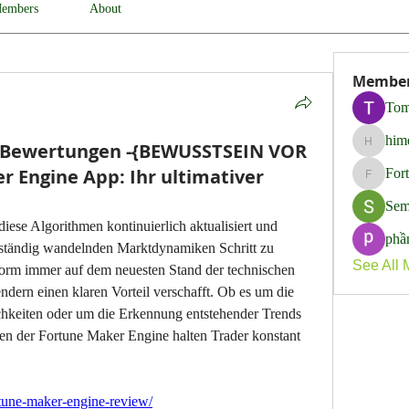
embers
About
Membe
Tom
him
 Bewertungen -{BEWUSSTSEIN VOR
himerob
 Engine App: Ihr ultimativer
For
Fortune
Sem
iese Algorithmen kontinuierlich aktualisiert und 
phầ
 ständig wandelnden Marktdynamiken Schritt zu 
See All 
tform immer auf dem neuesten Stand der technischen 
dern einen klaren Vorteil verschafft. Ob es um die 
chkeiten oder um die Erkennung entstehender Trends 
hmen der Fortune Maker Engine halten Trader konstant 
tune-maker-engine-review/