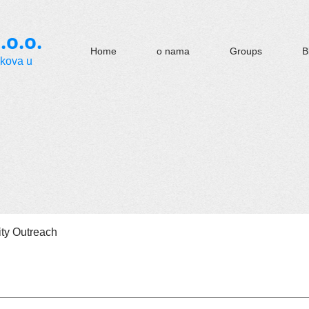
.o.o.
Home
o nama
Groups
B
okova u
y Outreach