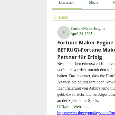
Discussion
Media
M
Back
FortuneMakerEngine
April 24, 2025
FortuneMakerEngine
Fortune Maker Engine
BETRUG}-Fortune Maker
Partner für Erfolg
Besonders bemerkenswert ist, dass d
verfeinert werden, um mit den sich
halten. Das bedeutet, dass die Plat
Analyse bleibt und somit den Anwen
Identifizierung von Arbitragemögli
geht, die fortschrittlichen Algorit
an der Spitze ihres Spiels.
Offizielle Website:-
https://www.thecryptodays.com/for