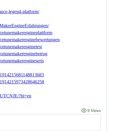
ance-legend-platform/
eMakerEngineErfahrungen/
fortunemakerengineplattform
/fortunemakerenginebewertungen
ortunemakerenginetest
fortunemakerenginebetrug
ortunemakerengineseris
us/1914215681148813683
tus/1914215973428646258
ytUTCNJE/?hl=en
9 Views