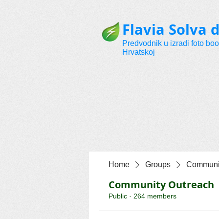
Flavia Solva d
Predvodnik u izradi foto bo
Hrvatskoj
Home
Groups
Communit
Community Outreach
Public
·
264 members