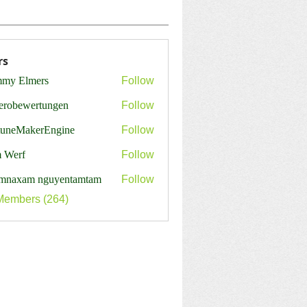
rs
my Elmers
Follow
erobewertungen
Follow
ewertungen
tuneMakerEngine
Follow
MakerEngine
 Werf
Follow
mnaxam nguyentamtam
Follow
Members (264)