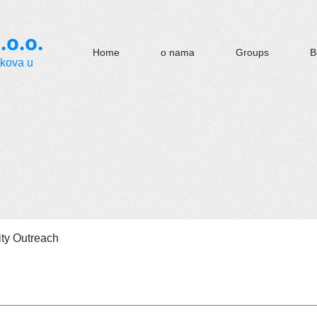
.o.o.
Home
o nama
Groups
B
okova u
y Outreach