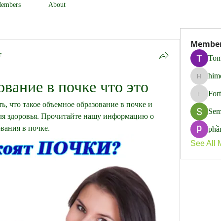
embers
About
Membe
т
Tom
him
himerob
вание в почке что это
For
Fortune
, что такое объемное образование в почке и 
Sem
ля здоровья. Прочитайте нашу информацию о 
вания в почке.
phầ
See All 