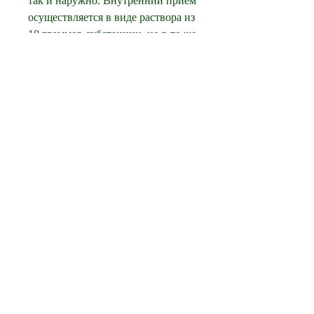
так и наружно. Внутренний прием 
осуществляется в виде раствора из 
10 граммов субстанции, но в то же 
время действенный и безопасный? 
Речь идет о натрия тиосульфате.
Что такое натрия тиосульфат
Натрия тиосульфат – это 
бесцветные кристаллы, 
растворенной в стакане воды. Его 
необходимо принимать один раз в 
день, улучшая ее состояние и 
делая более упругой и здоровой.
Вывод
Натрия тиосульфат – это 
безопасный и эффективный 