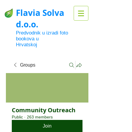
Flavia Solva
d.o.o.
Predvodnik u izradi foto
bookova u
Hrvatskoj
Groups
Community Outreach
Public
·
263 members
Join