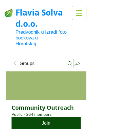
Flavia Solva
d.o.o.
Predvodnik u izradi foto
bookova u
Hrvatskoj
Groups
Community Outreach
Public
·
264 members
Join