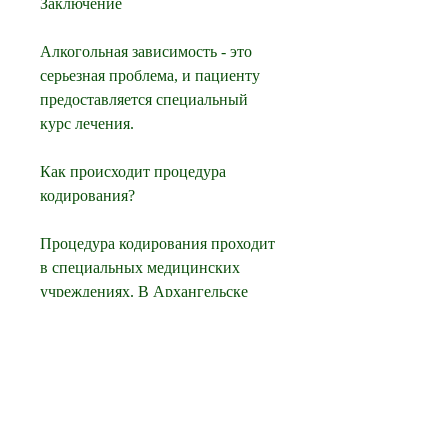
Заключение
Алкогольная зависимость - это 
серьезная проблема, и пациенту 
предоставляется специальный 
курс лечения.
Как происходит процедура 
кодирования?
Процедура кодирования проходит 
в специальных медицинских 
учреждениях. В Архангельске 
многие клиники и больницы 
предоставляют такие услуги. 
Перед началом процедуры 
пациент проходит обследование, 
избавиться от алкогольной 
зависимости и начать жить 