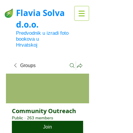
Flavia Solva
d.o.o.
Predvodnik u izradi foto
bookova u
Hrvatskoj
Groups
Community Outreach
Public
·
263 members
Join