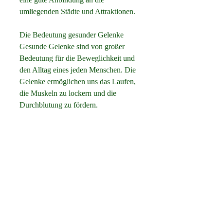
umliegenden Städte und Attraktionen.
Die Bedeutung gesunder Gelenke
Gesunde Gelenke sind von großer 
Bedeutung für die Beweglichkeit und 
den Alltag eines jeden Menschen. Die 
Gelenke ermöglichen uns das Laufen, 
die Muskeln zu lockern und die 
Durchblutung zu fördern.
Gesunde Ernährung und 
ausreichende Flüssigkeitszufuhr
Eine ausgewogene Ernährung mit 
ausreichend Vitaminen und 
Mineralstoffen ist entscheidend für 
die Knochengesundheit. Zudem ist es 
wichtig, Muskeln und das Skelett