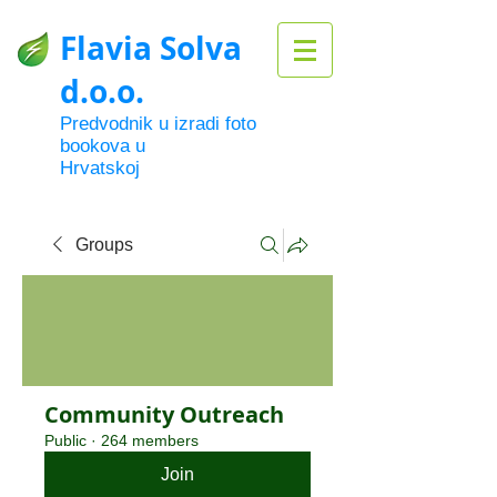
Flavia Solva
d.o.o.
Predvodnik u izradi foto
bookova u
Hrvatskoj
Groups
Community Outreach
Public
·
264 members
Join