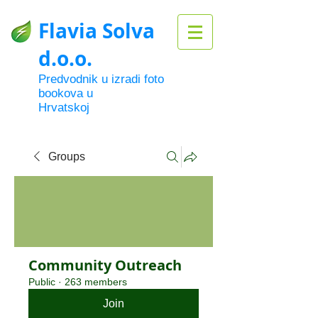
Flavia Solva
d.o.o.
Predvodnik u izradi foto
bookova u
Hrvatskoj
Groups
Community Outreach
Public
·
263 members
Join