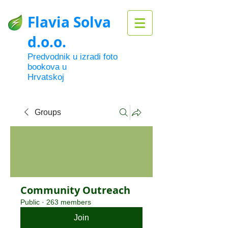
Flavia Solva
d.o.o.
Predvodnik u izradi foto
bookova u
Hrvatskoj
Groups
Community Outreach
Public
·
263 members
Join