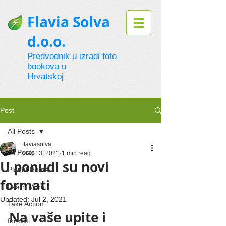
Flavia Solva
d.o.o.
Predvodnik u izradi foto
bookova u
Hrvatskoj
Post
All Posts
flaviasolva
All Posts
May 13, 2021
1 min read
U ponudi su novi
Planet Home
formati
Learn More
Updated:
Jul 2, 2021
Take Action
Na vaše upite i 
formati