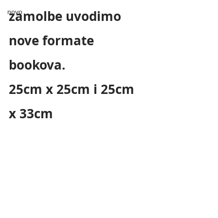
zamolbe uvodimo 
novo
nove formate 
bookova. 
25cm x 25cm i 25cm 
x 33cm