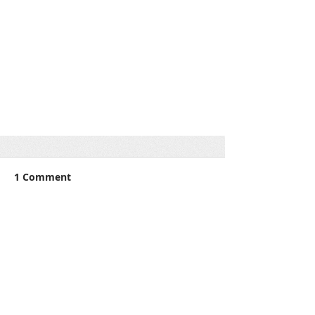
1 Comment
Write a comment...
Drvena kutija za book
Newest
lisakoval07
Jul 21