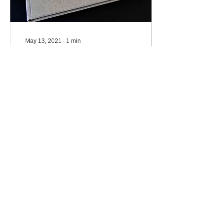
May 13, 2021
∙
1
min
U ponudi su novi
formati
Na vaše upite i zamolbe
uvodimo nove formate
bookova. 25cm x 25cm i
25cm x 33cm “koji je
format za nove formate
25x25 i 25x33” Novi...
232
1
1
Flavia Solva d.o.o.
Predvodnik u izradi foto bookova u Hrvatskoj.