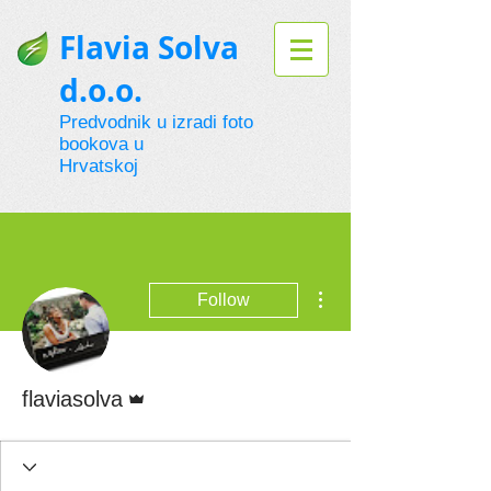
Flavia Solva
d.o.o.
Predvodnik u izradi foto
bookova u
Hrvatskoj
More actions
Follow
Admin
flaviasolva